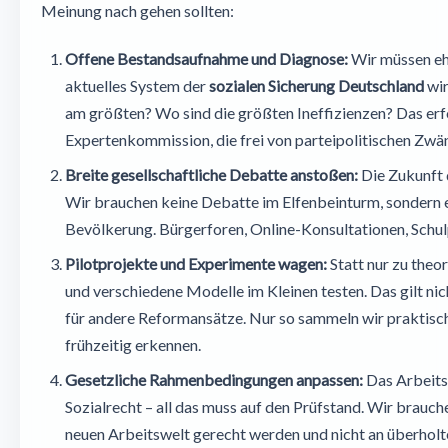
Meinung nach gehen sollten:
Offene Bestandsaufnahme und Diagnose:
Wir müssen ehr
aktuelles System der
sozialen Sicherung Deutschland
wir
am größten? Wo sind die größten Ineffizienzen? Das er
Expertenkommission, die frei von parteipolitischen Zwän
Breite gesellschaftliche Debatte anstoßen:
Die Zukunft d
Wir brauchen keine Debatte im Elfenbeinturm, sondern e
Bevölkerung. Bürgerforen, Online-Konsultationen, Schul
Pilotprojekte und Experimente wagen:
Statt nur zu theor
und verschiedene Modelle im Kleinen testen. Das gilt nic
für andere Reformansätze. Nur so sammeln wir praktisc
frühzeitig erkennen.
Gesetzliche Rahmenbedingungen anpassen:
Das Arbeitsr
Sozialrecht – all das muss auf den Prüfstand. Wir brauch
neuen Arbeitswelt gerecht werden und nicht an überholt