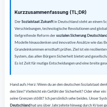
Das Bedingungslose Grundeinkommen als Game Changer?
Kurzzusammenfassung (TL;DR)
Konkrete Schritte für eine resiliente soziale Sicherung Deut
Der
Sozialstaat Zukunft
in Deutschland steht an einem 
Die Rolle der Bürger und der Politik
Verschiebungen, technologische Revolutionen und global
Fazit: Eine Chance zur Neugestaltung
tiefgreifende Reform der
sozialen Sicherung Deutschlan
Modelle hinausdenken und innovative Ansätze wie das B
Häufig gestellte Fragen (FAQ) zur Zukunft des Sozialstaats
Grundeinkommen ernsthaft prüfen. Ziel ist ein resilienter
System, das allen Bürgern Sicherheit bietet und gesellsc
Es ist Zeit für mutige Entscheidungen und eine breite ges
Hand aufs Herz: Wenn du an den deutschen Sozialstaat denk
den Sinn? Vielleicht ein Gefühl der Sicherheit? Oder eher e
seine Grenzen stößt? Ich persönlich sehe beides. Unser Sys
Deutschland
hat uns über Jahrzehnte hinweg durch Krisen ge