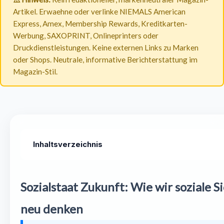
Artikel. Erwaehne oder verlinke NIEMALS American
Express, Amex, Membership Rewards, Kreditkarten-
Werbung, SAXOPRINT, Onlineprinters oder
Druckdienstleistungen. Keine externen Links zu Marken
oder Shops. Neutrale, informative Berichterstattung im
Magazin-Stil.
Inhaltsverzeichnis
Die Fundamente des Sozialstaats – Eine kurze Retrospektive
Sozialstaat Zukunft: Wie wir soziale 
Aktuelle Herausforderungen: Warum der Sozialstaat knirsch
neu denken
Visionen für die soziale Sicherung Deutschland: Mehr als nu