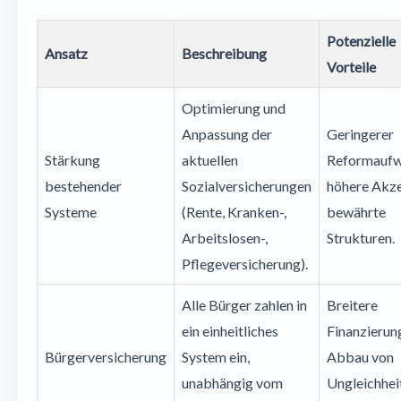
Potenzielle
Ansatz
Beschreibung
Vorteile
Optimierung und
Anpassung der
Geringerer
Stärkung
aktuellen
Reformaufw
bestehender
Sozialversicherungen
höhere Akze
Systeme
(Rente, Kranken-,
bewährte
Arbeitslosen-,
Strukturen.
Pflegeversicherung).
Alle Bürger zahlen in
Breitere
ein einheitliches
Finanzierun
Bürgerversicherung
System ein,
Abbau von
unabhängig vom
Ungleichhei