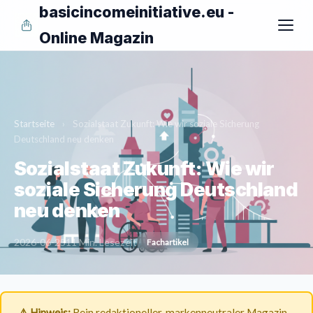
basicincomeinitiative.eu -
Online Magazin
Startseite
›
Sozialstaat Zukunft: Wie wir soziale Sicherung
Deutschland neu denken
Sozialstaat Zukunft: Wie wir
soziale Sicherung Deutschland
neu denken
2026-06-25
11 Min. Lesezeit
Fachartikel
⚠️ Hinweis:
Rein redaktioneller, markenneutraler Magazin-