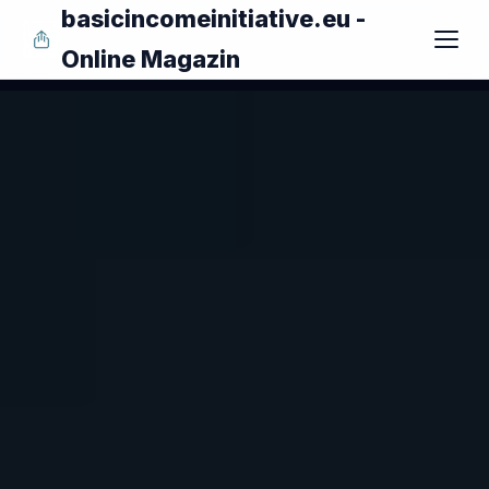
basicincomeinitiative.eu -
Online Magazin