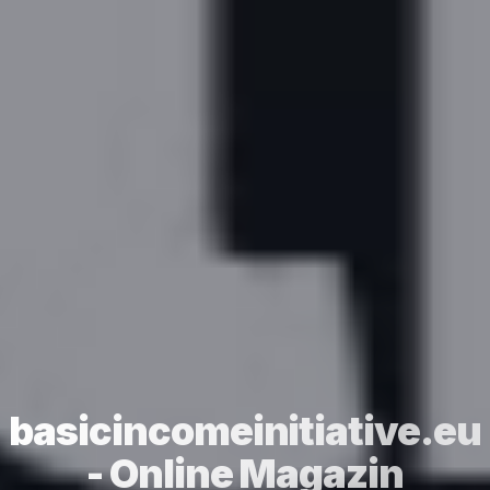
basicincomeinitiative.eu
- Online Magazin