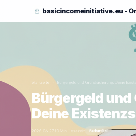
basicincomeinitiative.eu - O
Startseite
›
Bürgergeld und Grundsicherung: Deine Existe
Bürgergeld und
Deine Existenzs
2026-06-27
10 Min. Lesezeit
Fachartikel